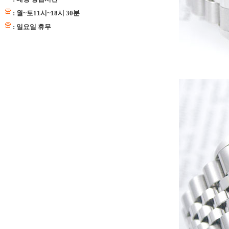
: 월~토11시~18시 30분
: 일요일 휴무