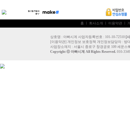
홈
ㅣ
회사소개
ㅣ
이용약관
ㅣ
상호명 : 아빠시계 사업자등록번호 : 101-10-72510
[
[
이용약관
]
개인정보 보호정책
개인정보담당자 :
방
사업장소재지 : 서울시 종로구 창경궁로 109 세운스퀘
Copyright ⓒ
아빠시계
All Rights Reserved.
010-33