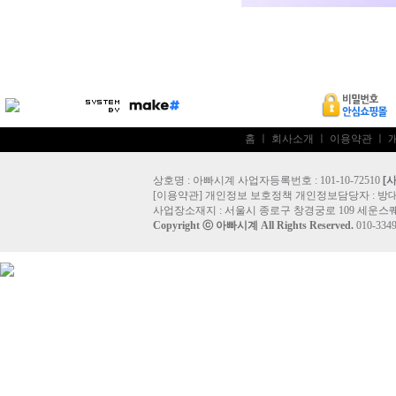
홈
ㅣ
회사소개
ㅣ
이용약관
ㅣ
상호명 : 아빠시계 사업자등록번호 : 101-10-72510
[
[
이용약관
]
개인정보 보호정책
개인정보담당자 :
방
사업장소재지 : 서울시 종로구 창경궁로 109 세운스퀘
Copyright ⓒ
아빠시계
All Rights Reserved.
010-33