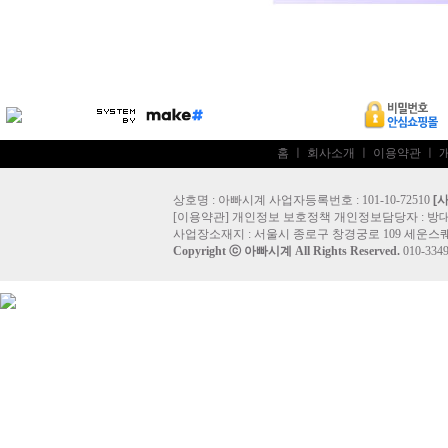
홈
ㅣ
회사소개
ㅣ
이용약관
ㅣ
상호명 : 아빠시계 사업자등록번호 : 101-10-72510
[
[
이용약관
]
개인정보 보호정책
개인정보담당자 :
방
사업장소재지 : 서울시 종로구 창경궁로 109 세운스퀘
Copyright ⓒ
아빠시계
All Rights Reserved.
010-33