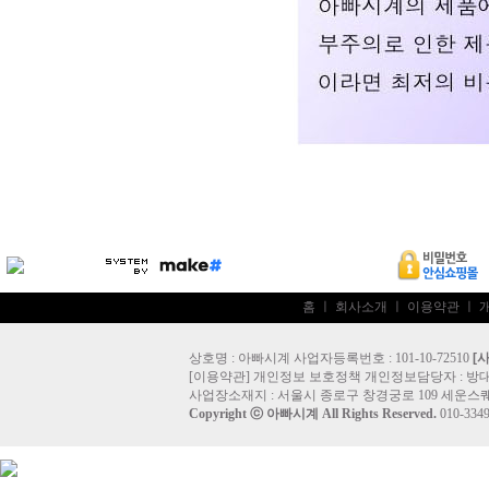
홈
ㅣ
회사소개
ㅣ
이용약관
ㅣ
상호명 : 아빠시계 사업자등록번호 : 101-10-72510
[
[
이용약관
]
개인정보 보호정책
개인정보담당자 :
방
사업장소재지 : 서울시 종로구 창경궁로 109 세운스퀘
Copyright ⓒ
아빠시계
All Rights Reserved.
010-33