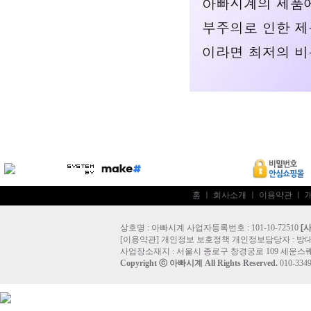
홈
ㅣ
회사소개
ㅣ
이용약관
ㅣ
상호명 : 아빠시계 사업자등록번호 : 101-10-72510
[
[
이용약관
]
개인정보 보호정책
개인정보담당자 :
방
사업장소재지 : 서울시 종로구 창경궁로 109 세운스퀘
Copyright ⓒ
아빠시계
All Rights Reserved.
010-33