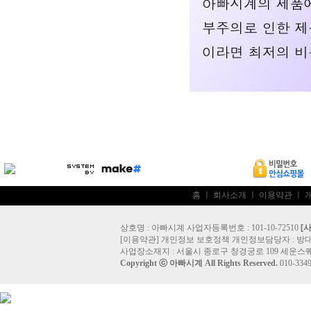
홈
ㅣ
회사소개
ㅣ
이용약관
ㅣ
상호명 : 아빠시계 사업자등록번호 : 101-10-72510
[
[
이용약관
]
개인정보 보호정책
개인정보담당자 :
방
사업장소재지 : 서울시 종로구 창경궁로 109 세운스퀘
Copyright ⓒ
아빠시계
All Rights Reserved.
010-33