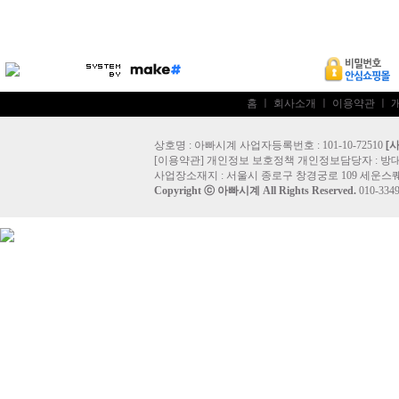
홈
ㅣ
회사소개
ㅣ
이용약관
ㅣ
상호명 : 아빠시계 사업자등록번호 : 101-10-72510
[
[
이용약관
]
개인정보 보호정책
개인정보담당자 :
방
사업장소재지 : 서울시 종로구 창경궁로 109 세운스퀘
Copyright ⓒ
아빠시계
All Rights Reserved.
010-33