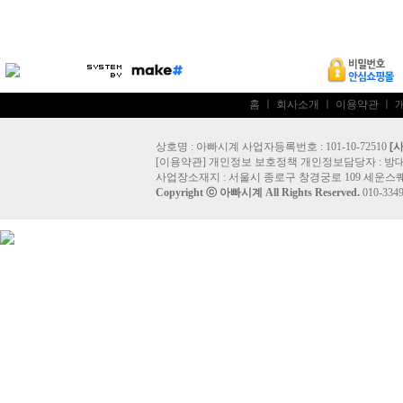
홈
ㅣ
회사소개
ㅣ
이용약관
ㅣ
상호명 : 아빠시계 사업자등록번호 : 101-10-72510
[
[
이용약관
]
개인정보 보호정책
개인정보담당자 :
방
사업장소재지 : 서울시 종로구 창경궁로 109 세운스퀘
Copyright ⓒ
아빠시계
All Rights Reserved.
010-33