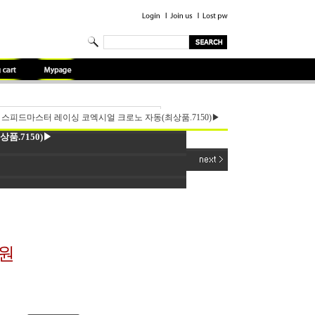
스피드마스터 레이싱 코엑시얼 크로노 자동(최상품.7150)▶
품.7150)▶
0원