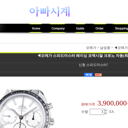
오메가
>
남성용
>
◀오메가 
◀오메가 스피드마스터 레이싱 코엑시얼 크로노 자동(최상
신형 스피드마스터!
3,900,00
판매가격 :
수량
EA