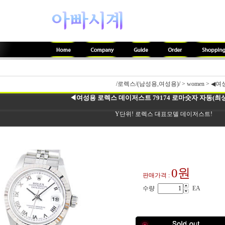
/로렉스/(남성용,여성용)/
>
women
>
◀여성
◀여성용 로렉스 데이저스트 79174 로마숫자 자동(최상품
Y단위! 로렉스 대표모델 데이저스트!
0원
판매가격 :
수량
EA