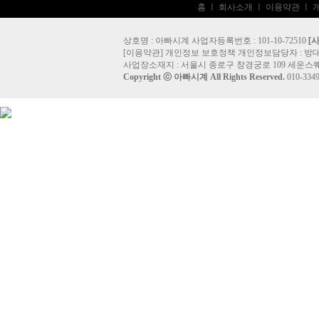
홈
ㅣ
회사소개
ㅣ
이용약관
ㅣ
상호명 : 아빠시계 사업자등록번호 : 101-10-72510
[
[
이용약관
]
개인정보 보호정책
개인정보담당자 :
방
사업장소재지 : 서울시 종로구 창경궁로 109 세운스퀘
Copyright ⓒ
아빠시계
All Rights Reserved.
010-33