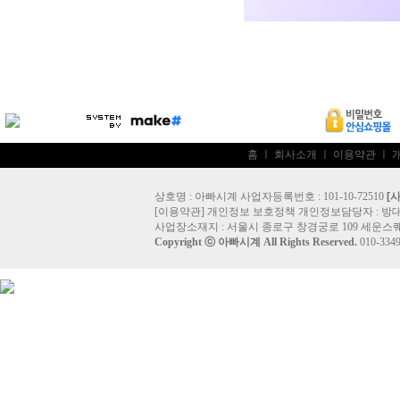
홈
ㅣ
회사소개
ㅣ
이용약관
ㅣ
상호명 : 아빠시계 사업자등록번호 : 101-10-72510
[
[
이용약관
]
개인정보 보호정책
개인정보담당자 :
방
사업장소재지 : 서울시 종로구 창경궁로 109 세운스퀘
Copyright ⓒ
아빠시계
All Rights Reserved.
010-33