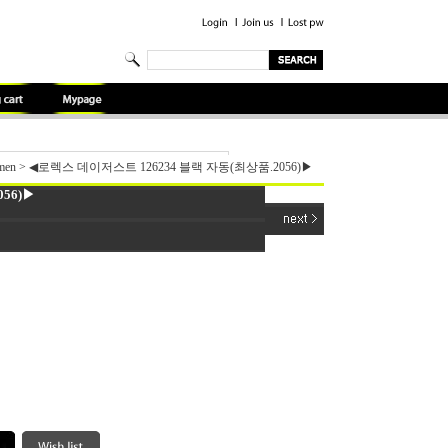
men
>
◀로렉스 데이저스트 126234 블랙 자동(최상품.2056)▶
56)▶