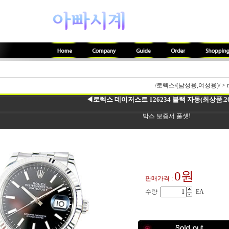
/로렉스/(남성용,여성용)/
>
◀로렉스 데이저스트 126234 블랙 자동(최상품.20
박스 보증서 풀셋!
0원
판매가격 :
수량
EA