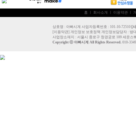
홈
ㅣ
회사소개
ㅣ
이용약관
ㅣ
상호명 : 아빠시계 사업자등록번호 : 101-10-72510
[
[
이용약관
]
개인정보 보호정책
개인정보담당자 :
방
사업장소재지 : 서울시 종로구 창경궁로 109 세운스퀘
Copyright ⓒ
아빠시계
All Rights Reserved.
010-33