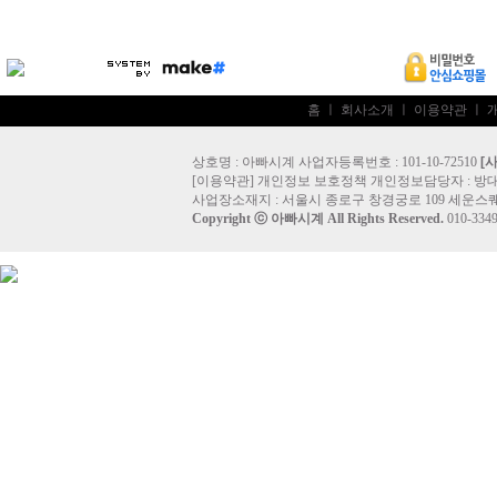
홈
ㅣ
회사소개
ㅣ
이용약관
ㅣ
상호명 : 아빠시계 사업자등록번호 : 101-10-72510
[
[
이용약관
]
개인정보 보호정책
개인정보담당자 :
방
사업장소재지 : 서울시 종로구 창경궁로 109 세운스퀘
Copyright ⓒ
아빠시계
All Rights Reserved.
010-33