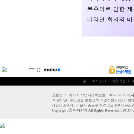
홈
ㅣ
회사소개
ㅣ
이용약관
ㅣ
상호명 : 아빠시계 사업자등록번호 : 101-10-72510
[
[
이용약관
]
개인정보 보호정책
개인정보담당자 :
방
사업장소재지 : 서울시 종로구 창경궁로 109 세운스퀘
Copyright ⓒ
아빠시계
All Rights Reserved.
010-33