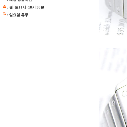
: 월~토11시~18시 30분
: 일요일 휴무