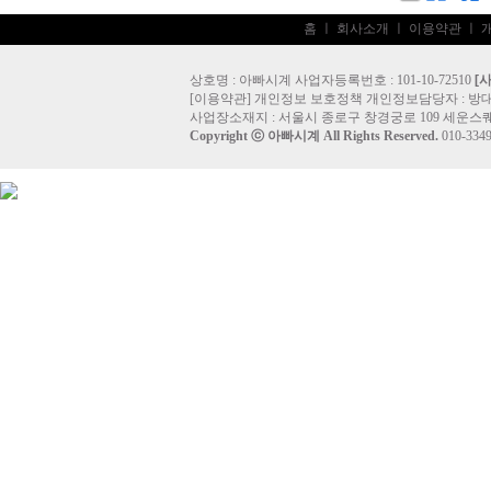
홈
ㅣ
회사소개
ㅣ
이용약관
ㅣ
상호명 : 아빠시계 사업자등록번호 : 101-10-72510
[
[
이용약관
]
개인정보 보호정책
개인정보담당자 :
방
사업장소재지 : 서울시 종로구 창경궁로 109 세운스퀘
Copyright ⓒ
아빠시계
All Rights Reserved.
010-33