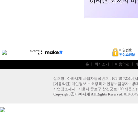
홈
ㅣ
회사소개
ㅣ
이용약관
ㅣ
상호명 : 아빠시계 사업자등록번호 : 101-10-72510
[
[
이용약관
]
개인정보 보호정책
개인정보담당자 :
방
사업장소재지 : 서울시 종로구 창경궁로 109 세운스퀘
Copyright ⓒ
아빠시계
All Rights Reserved.
010-33