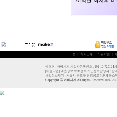
홈
ㅣ
회사소개
ㅣ
이용약관
ㅣ
상호명 : 아빠시계 사업자등록번호 : 101-10-72510
[
[
이용약관
]
개인정보 보호정책
개인정보담당자 :
방
사업장소재지 : 서울시 종로구 창경궁로 109 세운스퀘
Copyright ⓒ
아빠시계
All Rights Reserved.
010-33