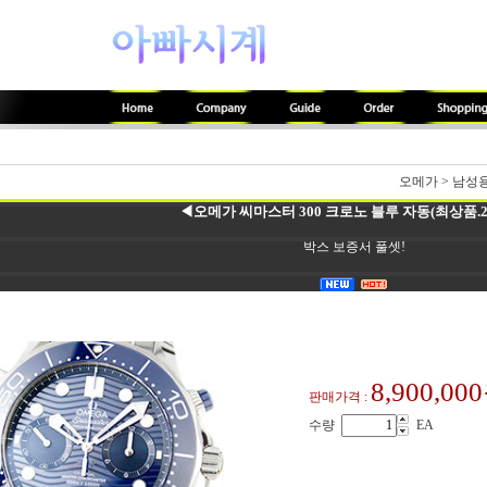
오메가
>
남성
◀오메가 씨마스터 300 크로노 블루 자동(최상품.2
박스 보증서 풀셋!
8,900,00
판매가격 :
수량
EA