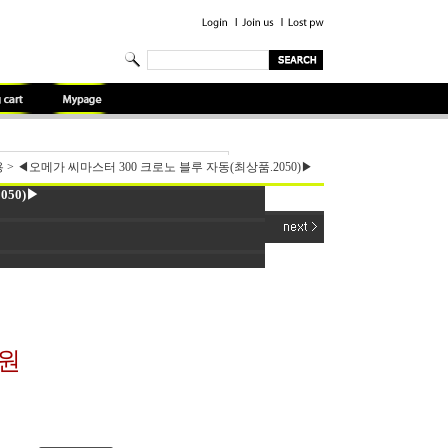
용
>
◀오메가 씨마스터 300 크로노 블루 자동(최상품.2050)▶
050)▶
0원