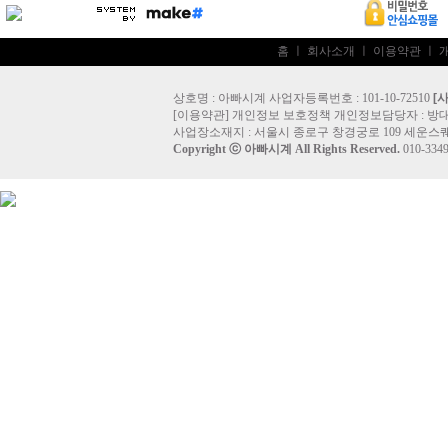
홈
ㅣ
회사소개
ㅣ
이용약관
ㅣ
상호명 : 아빠시계 사업자등록번호 : 101-10-72510
[
[
이용약관
]
개인정보 보호정책
개인정보담당자 :
방
사업장소재지 : 서울시 종로구 창경궁로 109 세운스퀘
Copyright ⓒ
아빠시계
All Rights Reserved.
010-33