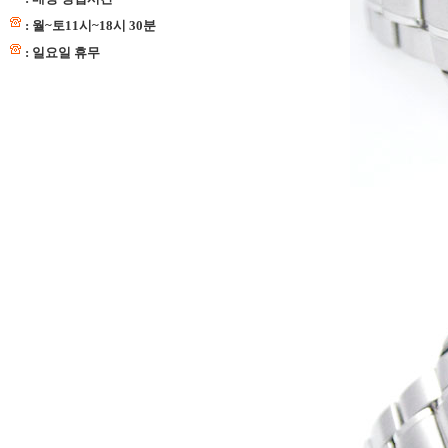
: 월~토11시~18시 30분
: 일요일 휴무