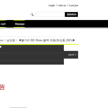
etc
>
남성용
>
◀불가리 BB 38mm 블랙 자동(최상품.2805)▶
▶
0원