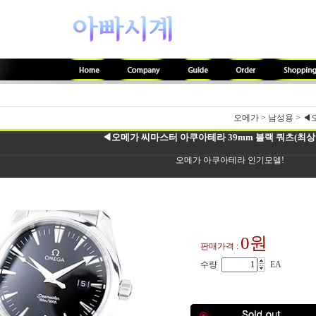
오메가
>
남성용
>
◀오
◀오메가 씨마스터 아쿠아테라 39mm 블랙 쿼츠(최상품
오메가 아쿠아테라 인기모델!
0원
판매가격 :
수량
EA