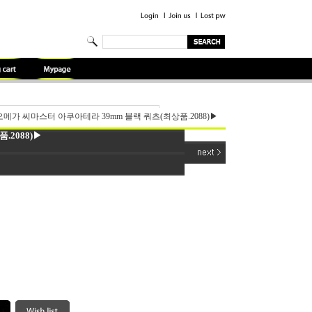
메가 씨마스터 아쿠아테라 39mm 블랙 쿼츠(최상품.2088)▶
.2088)▶