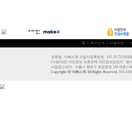
홈
ㅣ
회사소개
ㅣ
이용약관
ㅣ
상호명 : 아빠시계 사업자등록번호 : 101-10-72510
[
[
이용약관
]
개인정보 보호정책
개인정보담당자 :
방
사업장소재지 : 서울시 종로구 창경궁로 109 세운스퀘
Copyright ⓒ
아빠시계
All Rights Reserved.
010-33