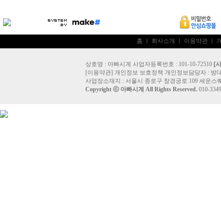
홈
ㅣ
회사소개
ㅣ
이용약관
ㅣ
상호명 : 아빠시계 사업자등록번호 : 101-10-72510
[
[
이용약관
]
개인정보 보호정책
개인정보담당자 :
방
사업장소재지 : 서울시 종로구 창경궁로 109 세운스퀘
Copyright ⓒ
아빠시계
All Rights Reserved.
010-33