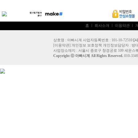
홈
ㅣ
회사소개
ㅣ
이용약관
ㅣ
상호명 : 아빠시계 사업자등록번호 : 101-10-72510
[
[
이용약관
]
개인정보 보호정책
개인정보담당자 :
방
사업장소재지 : 서울시 종로구 창경궁로 109 세운스퀘
Copyright ⓒ
아빠시계
All Rights Reserved.
010-33