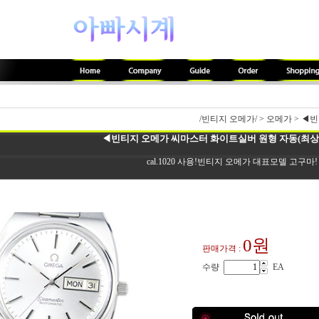
/빈티지 오메가/
>
오메가
>
◀빈
◀빈티지 오메가 씨마스터 화이트실버 원형 자동(최상품.
cal.1020 사용!빈티지 오메가 대표모델 고구마!
0원
판매가격 :
수량
EA