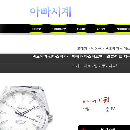
오메가
>
남성용
>
◀오메가 씨마스
◀오메가 씨마스터 아쿠아테라 마스터코엑시얼 화이트 자동(최
오메가 대표모델 아쿠아테라!
0원
판매가격 :
수량
EA