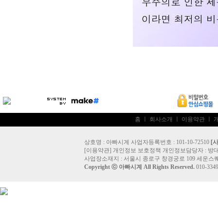
홈
ㅣ
회사소개
ㅣ
이용약관
ㅣ
상호명 : 아빠시계 사업자등록번호 : 101-10-72510
[
[
이용약관
]
개인정보 보호정책
개인정보담당자 :
방
사업장소재지 : 서울시 종로구 창경궁로 109 세운스퀘
Copyright ⓒ
아빠시계
All Rights Reserved.
010-33