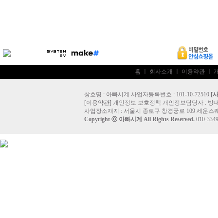
홈
ㅣ
회사소개
ㅣ
이용약관
ㅣ
상호명 : 아빠시계 사업자등록번호 : 101-10-72510
[
[
이용약관
]
개인정보 보호정책
개인정보담당자 :
방
사업장소재지 : 서울시 종로구 창경궁로 109 세운스퀘
Copyright ⓒ
아빠시계
All Rights Reserved.
010-33