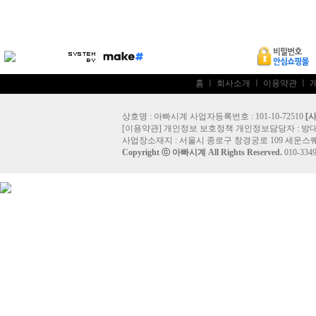
홈
ㅣ
회사소개
ㅣ
이용약관
ㅣ
상호명 : 아빠시계 사업자등록번호 : 101-10-72510
[
[
이용약관
]
개인정보 보호정책
개인정보담당자 :
방
사업장소재지 : 서울시 종로구 창경궁로 109 세운스퀘
Copyright ⓒ
아빠시계
All Rights Reserved.
010-33