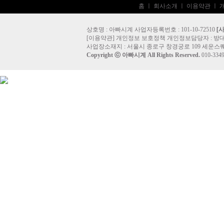
홈
ㅣ
회사소개
ㅣ
이용약관
ㅣ
상호명 : 아빠시계 사업자등록번호 : 101-10-72510
[
[
이용약관
]
개인정보 보호정책
개인정보담당자 :
방
사업장소재지 : 서울시 종로구 창경궁로 109 세운스퀘
Copyright ⓒ
아빠시계
All Rights Reserved.
010-33