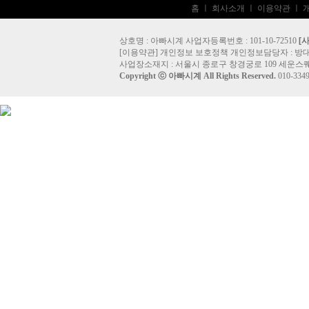
홈
ㅣ
회사소개
ㅣ
이용약관
ㅣ
상호명 : 아빠시계 사업자등록번호 : 101-10-72510
[
[
이용약관
]
개인정보 보호정책
개인정보담당자 :
방
사업장소재지 : 서울시 종로구 창경궁로 109 세운스퀘
Copyright ⓒ
아빠시계
All Rights Reserved.
010-33