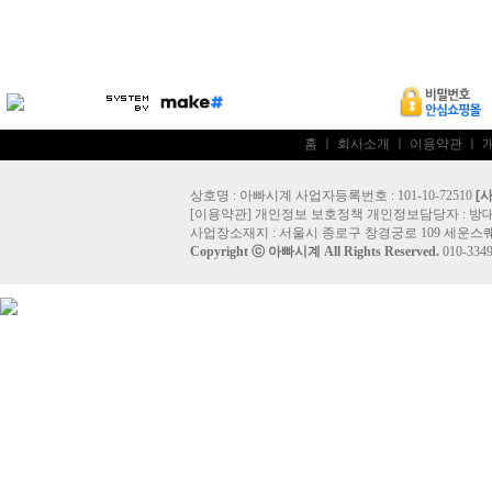
홈
ㅣ
회사소개
ㅣ
이용약관
ㅣ
상호명 : 아빠시계 사업자등록번호 : 101-10-72510
[
[
이용약관
]
개인정보 보호정책
개인정보담당자 :
방
사업장소재지 : 서울시 종로구 창경궁로 109 세운스퀘
Copyright ⓒ
아빠시계
All Rights Reserved.
010-33