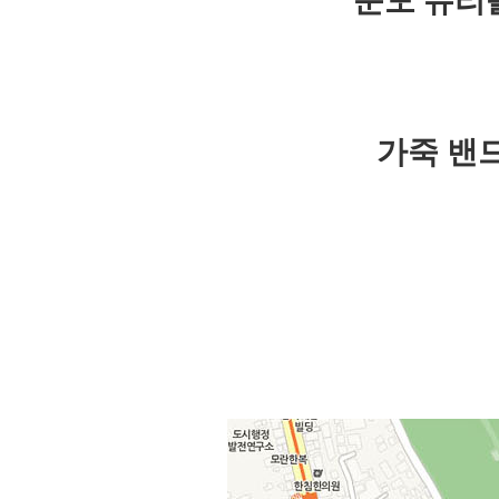
운모 유리
가죽 밴