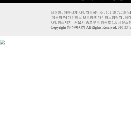
상호명 : 아빠시계 사업자등록번호 : 101-10-72510
[
[
이용약관
]
개인정보 보호정책
개인정보담당자 :
방
사업장소재지 : 서울시 종로구 창경궁로 109 세운스퀘
Copyright ⓒ
아빠시계
All Rights Reserved.
010-33