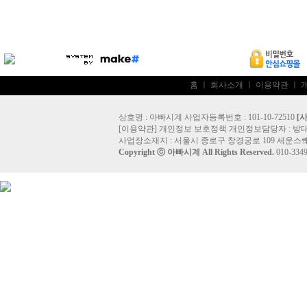
홈
ㅣ
회사소개
ㅣ
이용약관
ㅣ
상호명 : 아빠시계 사업자등록번호 : 101-10-72510
[
[
이용약관
]
개인정보 보호정책
개인정보담당자 :
방
사업장소재지 : 서울시 종로구 창경궁로 109 세운스퀘
Copyright ⓒ
아빠시계
All Rights Reserved.
010-33