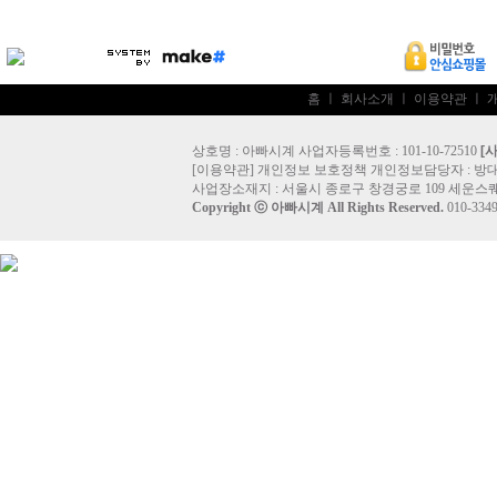
홈
ㅣ
회사소개
ㅣ
이용약관
ㅣ
상호명 : 아빠시계 사업자등록번호 : 101-10-72510
[
[
이용약관
]
개인정보 보호정책
개인정보담당자 :
방
사업장소재지 : 서울시 종로구 창경궁로 109 세운스퀘
Copyright ⓒ
아빠시계
All Rights Reserved.
010-33