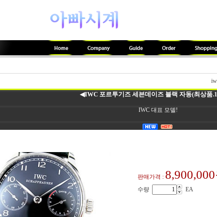
iw
◀IWC 포르투기즈 세븐데이즈 블랙 자동(최상품.13
IWC 대표 모델!
8,900,00
판매가격 :
수량
EA