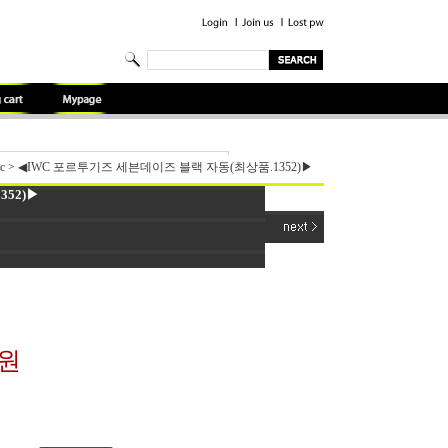
c
>
◀IWC 포르투기즈 세븐데이즈 블랙 자동(최상품.1352)▶
52)▶
0원