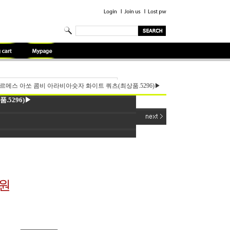
르메스 아쏘 콤비 아라비아숫자 화이트 쿼츠(최상품.5296)▶
5296)▶
0원