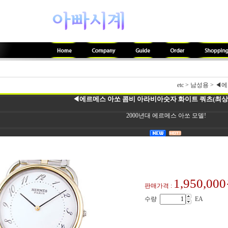
etc
>
남성용
>
◀에
◀에르메스 아쏘 콤비 아라비아숫자 화이트 쿼츠(최상품.
2000년대 에르메스 아쏘 모델!
1,950,00
판매가격 :
수량
EA