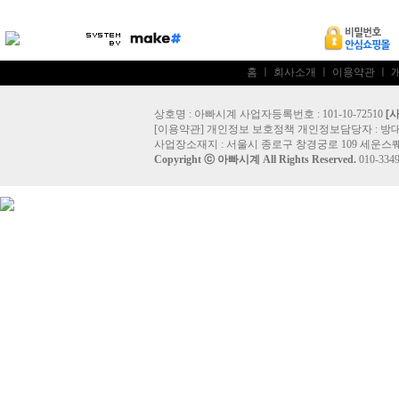
홈
ㅣ
회사소개
ㅣ
이용약관
ㅣ
상호명 : 아빠시계 사업자등록번호 : 101-10-72510
[
[
이용약관
]
개인정보 보호정책
개인정보담당자 :
방
사업장소재지 : 서울시 종로구 창경궁로 109 세운스퀘
Copyright ⓒ
아빠시계
All Rights Reserved.
010-33