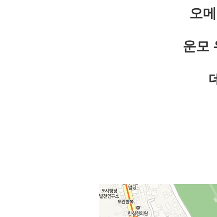
오메
운모 