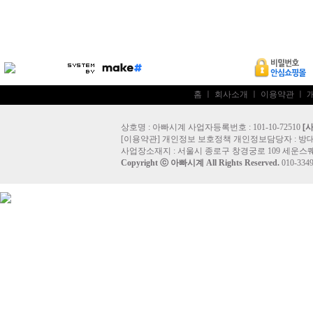
홈
ㅣ
회사소개
ㅣ
이용약관
ㅣ
상호명 : 아빠시계 사업자등록번호 : 101-10-72510
[
[
이용약관
]
개인정보 보호정책
개인정보담당자 :
방
사업장소재지 : 서울시 종로구 창경궁로 109 세운스퀘
Copyright ⓒ
아빠시계
All Rights Reserved.
010-33