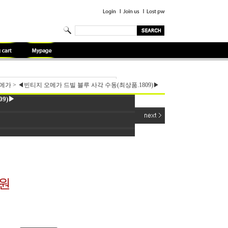
메가
>
◀빈티지 오메가 드빌 블루 사각 수동(최상품.1809)▶
9)▶
0원