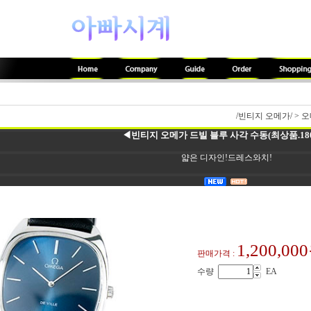
/빈티지 오메가/
>
오
◀빈티지 오메가 드빌 블루 사각 수동(최상품.180
얇은 디자인!드레스와치!
1,200,00
판매가격 :
수량
EA