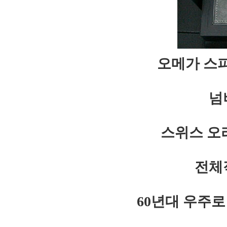
오메가 스피
넘
스위스 오
전체
60년대 우주