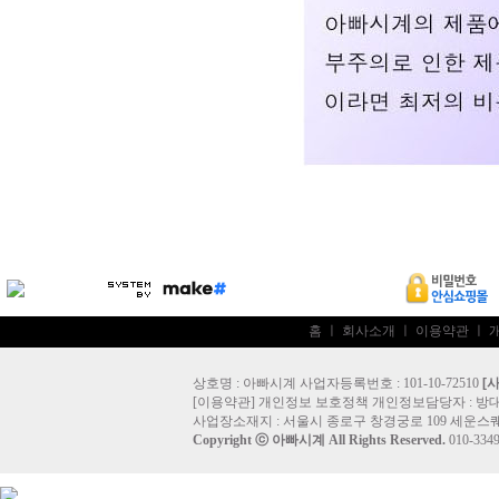
홈
ㅣ
회사소개
ㅣ
이용약관
ㅣ
상호명 : 아빠시계 사업자등록번호 : 101-10-72510
[
[
이용약관
]
개인정보 보호정책
개인정보담당자 :
방
사업장소재지 : 서울시 종로구 창경궁로 109 세운스퀘
Copyright ⓒ
아빠시계
All Rights Reserved.
010-33