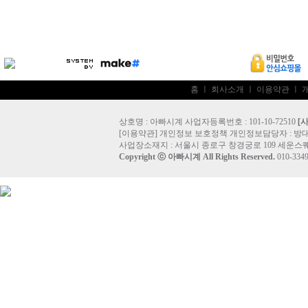
홈
ㅣ
회사소개
ㅣ
이용약관
ㅣ
상호명 : 아빠시계 사업자등록번호 : 101-10-72510
[
[
이용약관
]
개인정보 보호정책
개인정보담당자 :
방
사업장소재지 : 서울시 종로구 창경궁로 109 세운스퀘
Copyright ⓒ
아빠시계
All Rights Reserved.
010-33