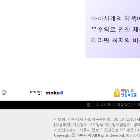
홈
ㅣ
회사소개
ㅣ
이용약관
ㅣ
상호명 : 아빠시계 사업자등록번호 : 101-10-72510
[
[
이용약관
]
개인정보 보호정책
개인정보담당자 :
방
사업장소재지 : 서울시 종로구 창경궁로 109 세운스퀘
Copyright ⓒ
아빠시계
All Rights Reserved.
010-33