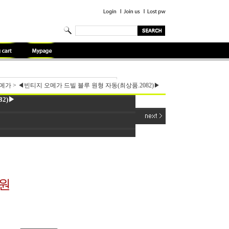
메가
>
◀빈티지 오메가 드빌 블루 원형 자동(최상품.2082)▶
2)▶
0원