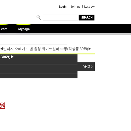
◀빈티지 오메가 드빌 원형 화이트실버 수동(최상품.3069)▶
069)▶
0원