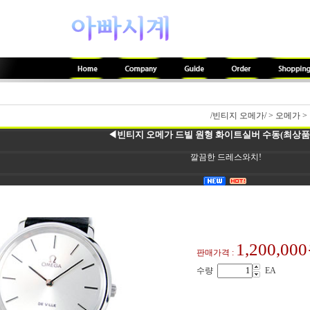
/빈티지 오메가/
>
오메가
>
◀빈티지 오메가 드빌 원형 화이트실버 수동(최상품.3
깔끔한 드레스와치!
1,200,00
판매가격 :
수량
EA