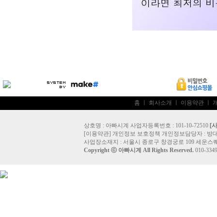
홈
ㅣ
회사소개
ㅣ
이용약관
ㅣ
상호명 : 아빠시계 사업자등록번호 : 101-10-72510
[
[
이용약관
]
개인정보 보호정책
개인정보담당자 :
방
사업장소재지 : 서울시 종로구 창경궁로 109 세운스퀘
Copyright ⓒ
아빠시계
All Rights Reserved.
010-33