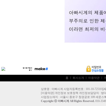
홈
ㅣ
회사소개
ㅣ
이용약관
ㅣ
상호명 : 아빠시계 사업자등록번호 : 101-10-72510
[
[
이용약관
]
개인정보 보호정책
개인정보담당자 :
방
사업장소재지 : 서울시 종로구 창경궁로 109 세운스퀘
Copyright ⓒ
아빠시계
All Rights Reserved.
010-33