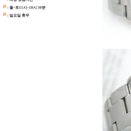
: 월~토11시~18시 30분
: 일요일 휴무