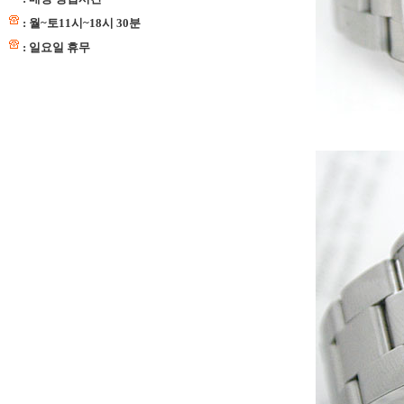
: 월~토11시~18시 30분
: 일요일 휴무