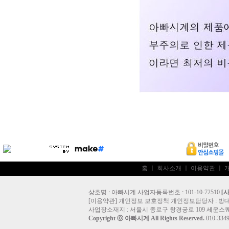
홈
ㅣ
회사소개
ㅣ
이용약관
ㅣ
상호명 : 아빠시계 사업자등록번호 : 101-10-72510
[
[
이용약관
]
개인정보 보호정책
개인정보담당자 :
방
사업장소재지 : 서울시 종로구 창경궁로 109 세운스퀘
Copyright ⓒ
아빠시계
All Rights Reserved.
010-33